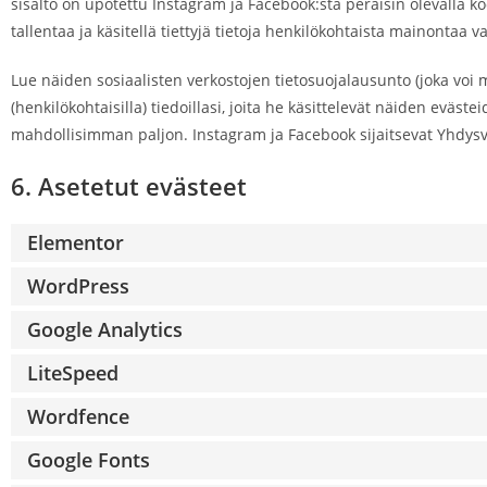
sisältö on upotettu Instagram ja Facebook:stä peräisin olevalla koo
tallentaa ja käsitellä tiettyjä tietoja henkilökohtaista mainontaa v
Lue näiden sosiaalisten verkostojen tietosuojalausunto (joka voi 
(henkilökohtaisilla) tiedoillasi, joita he käsittelevät näiden eväs
mahdollisimman paljon. Instagram ja Facebook sijaitsevat Yhdysv
6. Asetetut evästeet
Elementor
WordPress
Google Analytics
LiteSpeed
Wordfence
Google Fonts