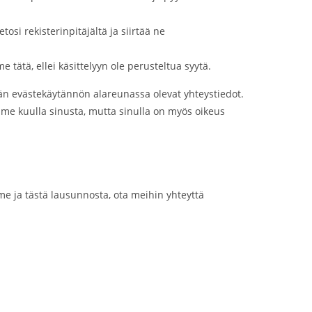
etosi rekisterinpitäjältä ja siirtää ne
 tätä, ellei käsittelyyn ole perusteltua syytä.
män evästekäytännön alareunassa olevat yhteystiedot.
simme kuulla sinusta, mutta sinulla on myös oikeus
e ja tästä lausunnosta, ota meihin yhteyttä