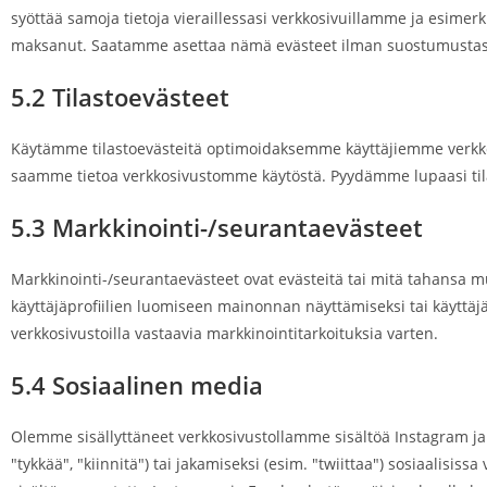
syöttää samoja tietoja vieraillessasi verkkosivuillamme ja esimerki
maksanut. Saatamme asettaa nämä evästeet ilman suostumustas
5.2 Tilastoevästeet
Käytämme tilastoevästeitä optimoidaksemme käyttäjiemme verkko
saamme tietoa verkkosivustomme käytöstä. Pyydämme lupaasi tila
5.3 Markkinointi-/seurantaevästeet
Markkinointi-/seurantaevästeet ovat evästeitä tai mitä tahansa m
käyttäjäprofiilien luomiseen mainonnan näyttämiseksi tai käyttäjän
verkkosivustoilla vastaavia markkinointitarkoituksia varten.
5.4 Sosiaalinen media
Olemme sisällyttäneet verkkosivustollamme sisältöä Instagram ja
"tykkää", "kiinnitä") tai jakamiseksi (esim. "twiittaa") sosiaalisis