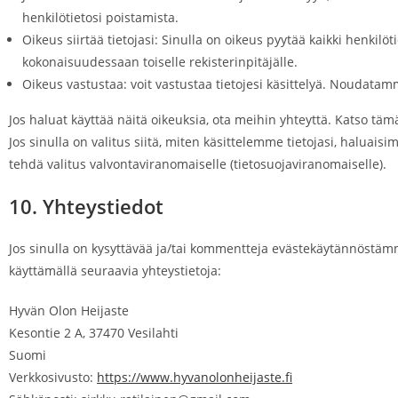
henkilötietosi poistamista.
Oikeus siirtää tietojasi: Sinulla on oikeus pyytää kaikki henkilöti
kokonaisuudessaan toiselle rekisterinpitäjälle.
Oikeus vastustaa: voit vastustaa tietojesi käsittelyä. Noudatamme
Jos haluat käyttää näitä oikeuksia, ota meihin yhteyttä. Katso tä
Jos sinulla on valitus siitä, miten käsittelemme tietojasi, haluai
tehdä valitus valvontaviranomaiselle (tietosuojaviranomaiselle).
10. Yhteystiedot
Jos sinulla on kysyttävää ja/tai kommentteja evästekäytännöstämm
käyttämällä seuraavia yhteystietoja:
Hyvän Olon Heijaste
Kesontie 2 A, 37470 Vesilahti
Suomi
Verkkosivusto:
https://www.hyvanolonheijaste.fi