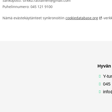
Sähköposti:
sirkku.ratilainen@
gmail.com
Puhelinnumero: 045 121 9100
Nämä evästekäytänteet synkronoitiin
cookiedatabase.org
-verk
Hyvän 
Y-tu
045
info