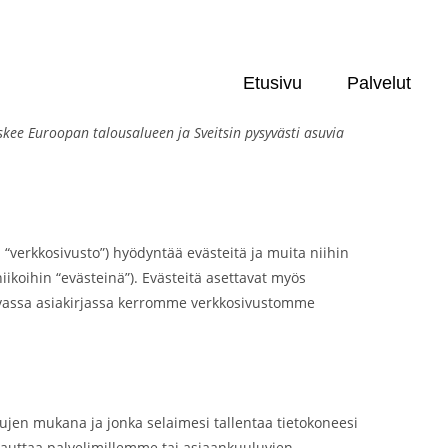
U)
Etusivu
Palvelut
skee Euroopan talousalueen ja Sveitsin pysyvästi asuvia
 “verkkosivusto”) hyödyntää evästeitä ja muita niihin
kniikoihin “evästeinä”). Evästeitä asettavat myös
evassa asiakirjassa kerromme verkkosivustomme
vujen mukana ja jonka selaimesi tallentaa tietokoneesi
palauttaa palvelimillemme tai asiaankuuluvien