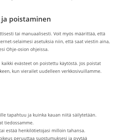
 ja poistaminen
isesti tai manuaalisesti. Voit myös määrittää, että
ernet-selaimesi asetuksia niin, että saat viestin aina,
esi Ohje-osion ohjeissa.
aikki evästeet on poistettu käytöstä. Jos poistat
lkeen, kun vierailet uudelleen verkkosivuillamme.
iille tapahtuu ja kuinka kauan niitä säilytetään.
ovat tiedossamme.
ai estää henkilötietojasi milloin tahansa.
n oikeus peruuttaa suostumuksesi ja pyytää