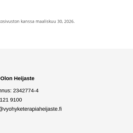
kosivuston kanssa maaliskuu 30, 2026.
Olon Heijaste
nnus: 2342774-4
 121 9100
@vyohyketerapia
heijaste.fi