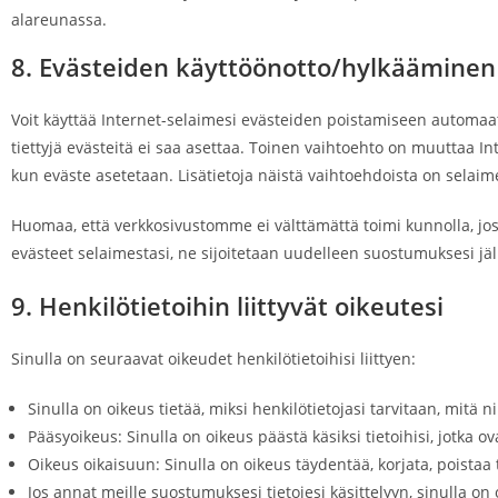
alareunassa.
8. Evästeiden käyttöönotto/hylkääminen
Voit käyttää Internet-selaimesi evästeiden poistamiseen automaatt
tiettyjä evästeitä ei saa asettaa. Toinen vaihtoehto on muuttaa Int
kun eväste asetetaan. Lisätietoja näistä vaihtoehdoista on selaim
Huomaa, että verkkosivustomme ei välttämättä toimi kunnolla, jos k
evästeet selaimestasi, ne sijoitetaan uudelleen suostumuksesi jä
9. Henkilötietoihin liittyvät oikeutesi
Sinulla on seuraavat oikeudet henkilötietoihisi liittyen:
Sinulla on oikeus tietää, miksi henkilötietojasi tarvitaan, mitä n
Pääsyoikeus: Sinulla on oikeus päästä käsiksi tietoihisi, jotka 
Oikeus oikaisuun: Sinulla on oikeus täydentää, korjata, poistaa t
Jos annat meille suostumuksesi tietojesi käsittelyyn, sinulla o