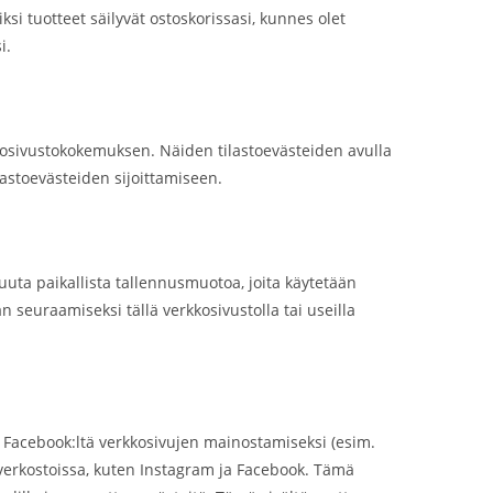
ksi tuotteet säilyvät ostoskorissasi, kunnes olet
i.
sivustokokemuksen. Näiden tilastoevästeiden avulla
stoevästeiden sijoittamiseen.
uuta paikallista tallennusmuotoa, joita käytetään
 seuraamiseksi tällä verkkosivustolla tai useilla
 Facebook:ltä verkkosivujen mainostamiseksi (esim.
sa verkostoissa, kuten Instagram ja Facebook. Tämä