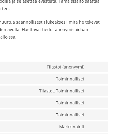
dilla ja se asettaa evästeitä. Tämä sisältö saattaa
arten.
muuttua säännöllisesti) lukeaksesi, mitä he tekevät
teiden avulla. Haettavat tiedot anonymisoidaan
alloissa.
Tilastot (anonyymi)
Toiminnalliset
Tilastot, Toiminnalliset
Toiminnalliset
Toiminnalliset
Markkinointi