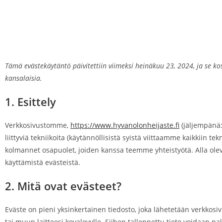
Evästekäytäntö (E
Tämä evästekäytäntö päivitettiin viimeksi heinäkuu 23, 2024, ja se ko
kansalaisia.
1. Esittely
Verkkosivustomme,
https://www.hyvanolonheijaste.fi
(jäljempänä:
liittyviä tekniikoita (käytännöllisistä syistä viittaamme kaikkiin te
kolmannet osapuolet, joiden kanssa teemme yhteistyötä. Alla ol
käyttämistä evästeistä.
2. Mitä ovat evästeet?
Eväste on pieni yksinkertainen tiedosto, joka lähetetään verkkosi
tai muun laitteesi kovalevylle. Siihen tallennettu tieto voidaan 