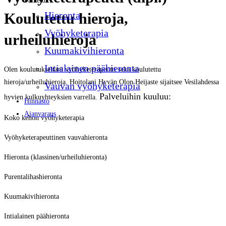
Palvelut
Koulutettu hieroja,
Hieronta
Vyöhyketerapia
urheiluhieroja
Kuumakivihieronta
Intialainen päähieronta
Olen koulutukseltani vyöhyketerapeutti sekä koulutettu
hieroja/urheiluhieroja. Hoitolani Hyvän Olon Heijaste sijaitsee Vesilahdessa
Vauvan vyöhyketerapia
Palveluihin kuuluu:
hyvien kulkuyhteyksien varrella.
Hinnasto
Ajanvaraus
Koko kehon vyöhyketerapia
Vyöhyketerapeuttinen vauvahieronta
Hieronta (klassinen/urheiluhieronta)
Purentalihashieronta
Kuumakivihieronta
Intialainen päähieronta