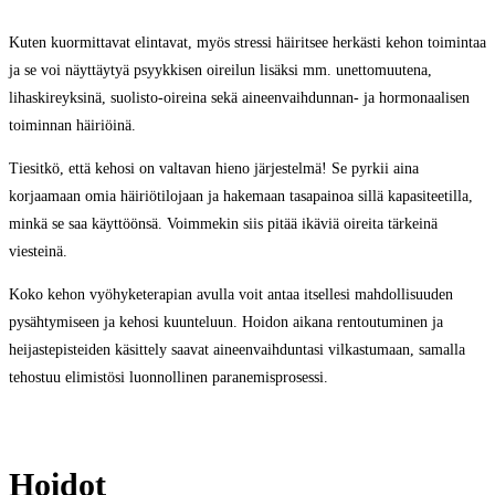
Kuten kuormittavat elintavat, myös stressi häiritsee herkästi kehon toimintaa
ja se voi näyttäytyä psyykkisen oireilun lisäksi mm. unettomuutena,
lihaskireyksinä, suolisto-oireina sekä aineenvaihdunnan- ja hormonaalisen
toiminnan häiriöinä.
Tiesitkö, että kehosi on valtavan hieno järjestelmä! Se pyrkii aina
korjaamaan omia häiriötilojaan ja hakemaan tasapainoa sillä kapasiteetilla,
minkä se saa käyttöönsä. Voimmekin siis pitää ikäviä oireita tärkeinä
viesteinä.
Koko kehon vyöhyketerapian avulla voit antaa itsellesi mahdollisuuden
pysähtymiseen ja kehosi kuunteluun. Hoidon aikana rentoutuminen ja
heijastepisteiden käsittely saavat aineenvaihduntasi vilkastumaan, samalla
tehostuu elimistösi luonnollinen paranemisprosessi.
Hoidot