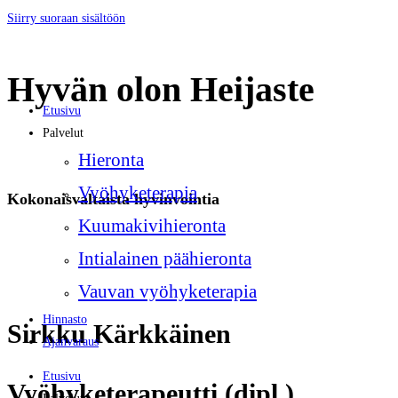
Siirry suoraan sisältöön
Hyvän olon Heijaste
Etusivu
Palvelut
Hieronta
Vyöhyketerapia
Kokonaisvaltaista hyvinvointia
Kuumakivihieronta
Intialainen päähieronta
Vauvan vyöhyketerapia
Hinnasto
Sirkku Kärkkäinen
Ajanvaraus
Etusivu
Vyöhyketerapeutti (dipl.)